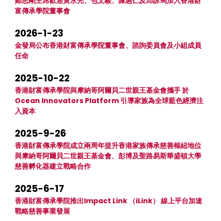
鄭志剛主席歡迎黃永光、包文駿、陳惠仁及邱詠筠加入香港財
富傳承學院董事會
2026-1-23
金發局公布香港財富傳承學院董事會、諮詢委員會及小組成員
任命
2025-10-22
香港財富傳承學院與摩納哥阿爾貝二世親王基金會攜手 於
Ocean Innovators Platform 引導家族為全球藍色經濟注
入資本
2025-9-26
香港財富傳承學院成立兩周年提升香港家族傳承慈善樞紐地位
與摩納哥阿爾貝二世親王基金會、彭博及聖路易斯華盛頓大學
慈善孵化器建立戰略合作
2025-6-17
香港財富傳承學院推出Impact Link （iLink） 線上平台加速
戰略慈善事業發展