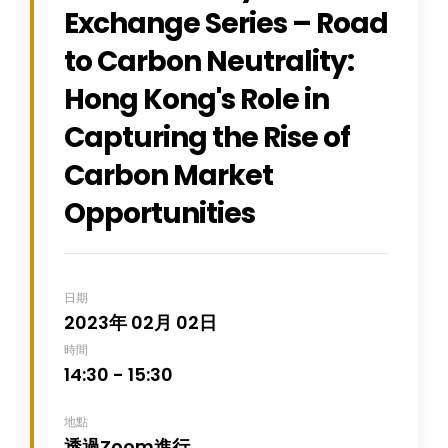
Exchange Series – Road
to Carbon Neutrality:
Hong Kong's Role in
Capturing the Rise of
Carbon Market
Opportunities
日期
2023年 02月 02日
時間
14:30 - 15:30
地點
透過Zoom進行